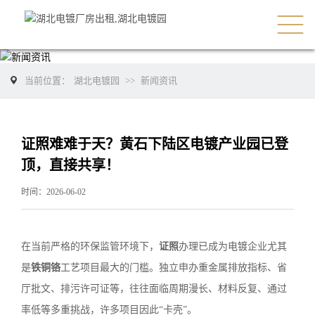
当前位置：
湖北电镀园
>>
新闻资讯
证照难难于天？黄石下陆区电镀产业园已登
顶，直接共享！
时间：2026-06-02
在当前严格的环保监管环境下，
证照
办理已成为电镀企业尤其
是
铁铜铬
工艺项目最大的门槛。独立申办重金属排放指标、省
厅批文、排污许可证等，往往面临周期漫长、材料反复、通过
率低等多重挑战，许多项目因此“卡壳”。