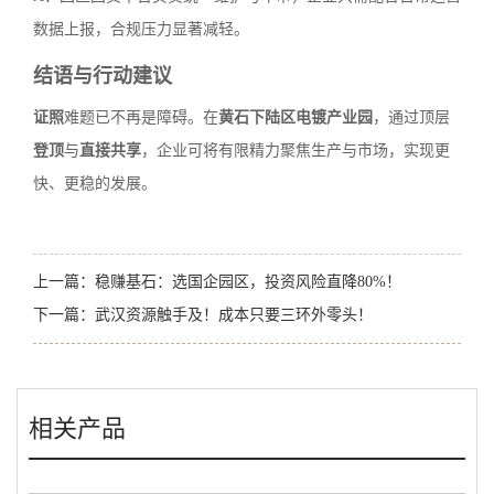
数据上报，合规压力显著减轻。
结语与行动建议
证照
难题已不再是障碍。在
黄石下陆区电镀产业园
，通过顶层
登顶
与
直接共享
，企业可将有限精力聚焦生产与市场，实现更
快、更稳的发展。
上一篇：
稳赚基石：选国企园区，投资风险直降80%！
下一篇：
武汉资源触手及！成本只要三环外零头！
相关产品