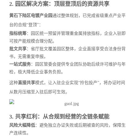
2. 园区解决方案：顶层登顶后的资源共享
黄石下陆区电镀产业园
通过整体规划，已完成省级重点产业平
台的合规“登顶”：
指标统筹
：园区统一预留并管理重金属排放指标，企业入驻即
可按产能规模合理分配。
批文共享
：省厅批文覆盖园区整体，企业直接享受合法身份背
书，无需重复申报。
一站式服务
：园区管委会提供专业团队协助后续许可维护与年
检，极大降低企业事务负担。
这种
直接共享
模式，让入驻企业实现“拎包投产”，将办证时间
从数月压缩至入驻后即可生效。
3. 共享红利：从合规到经营的全链条赋能
风险大幅降低
：避免独立办证失败或后期被查的风险，保障生
产连续性。