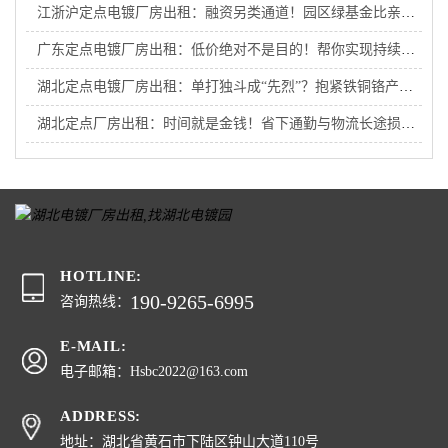
江浙沪定点电镀厂房出租：融资另类通道！园区绿基金比亲爹还管用，助江浙沪电镀厂外迁企业破局重生！
广东定点电镀厂房出租：低价绝对不是目的！帮你实现持续盈利才是国企初心！
湖北定点电镀厂房出租：单打独斗成“先烈”？抱紧铁铜铬产业链大腿才是王道！
湖北定点厂房出租：时间就是金钱！省下通勤与物流长途损耗，给企业赚出一座新工厂
HOTLINE:
190-9265-6995
咨询热线：
E-MAIL:
电子邮箱：Hsbc2022@163.com
ADDRESS:
地址：湖北省黄石市下陆区钟山大道110号