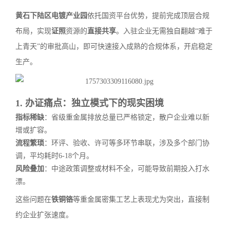
黄石下陆区电镀产业园
依托国资平台优势，提前完成顶层合规
布局，实现
证照
资源的
直接共享
。入驻企业无需独自翻越“难于
上青天”的审批高山，即可快速接入成熟的合规体系，开启稳定
生产。
1. 办证痛点：独立模式下的现实困境
指标稀缺
：省级重金属排放总量已严格锁定，散户企业难以新
增或扩容。
流程繁琐
：环评、验收、许可等多环节串联，涉及多个部门协
调，平均耗时6-18个月。
风险叠加
：中途政策调整或材料不全，可能导致前期投入打水
漂。
这些问题在
铁铜铬
等重金属密集工艺上表现尤为突出，直接制
约企业扩张速度。