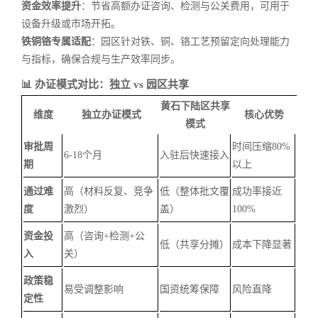
资金效率提升
：节省高额办证咨询、检测与公关费用，可用于
设备升级或市场开拓。
铁铜铬专属适配
：园区针对铁、铜、铬工艺预留定向处理能力
与指标，确保合规与生产效率同步。
📊 办证模式对比：独立 vs 园区共享
黄石下陆区共享
维度
独立办证模式
核心优势
模式
审批周
时间压缩80%
6-18个月
入驻后快速接入
期
以上
通过难
高（材料反复、竞争
低（整体批文覆
成功率接近
度
激烈）
盖）
100%
资金投
高（咨询+检测+公
低（共享分摊）
成本下降显著
入
关）
政策稳
易受调整影响
国资统筹保障
风险直降
定性