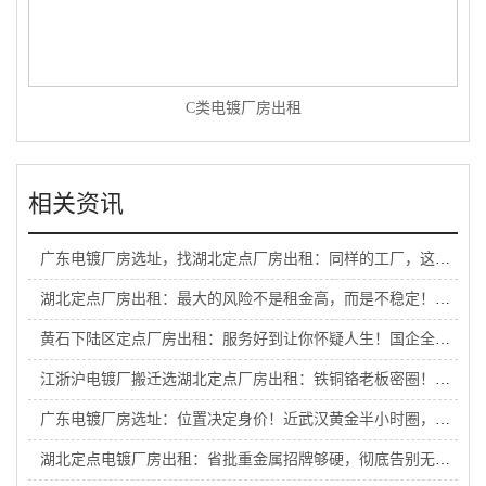
C类电镀厂房出租
相关资讯
广东电镀厂房选址，找湖北定点厂房出租：同样的工厂，这里每月多赚几十万！凭啥？区位！
湖北定点厂房出租：最大的风险不是租金高，而是不稳定！国企园区为长期生产保驾护航
黄石下陆区定点厂房出租：服务好到让你怀疑人生！国企全流程护航，来了就不想走！
江浙沪电镀厂搬迁选湖北定点厂房出租：铁铜铬老板密圈！入圈即享内部商机，抱团接大单！
广东电镀厂房选址：位置决定身价！近武汉黄金半小时圈，抢占升值潜力股！
湖北定点电镀厂房出租：省批重金属招牌够硬，彻底告别无证恐慌！