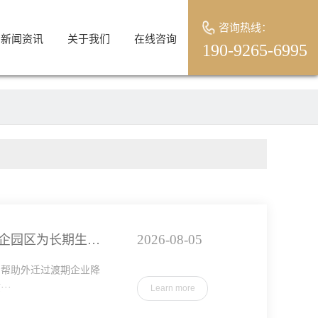
咨询热线：
新闻资讯
关于我们
在线咨询
190-9265-6995
2026-08-05
湖北定点厂房出租：最大的风险不是租金高，而是不稳定！国企园区为长期生产保驾护航
，帮助外迁过渡期企业降
··
Learn more