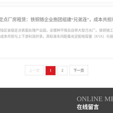
定点厂房租赁：铁铜铬企业抱团组建“兄弟连”，成本共担
下陆区省级定点表面处理产业园，全镀种不限且自带大型污水厂。铁铜铬
成本共担与上下游利润共享。高标准车间配备充足配电容量（KVA）与层高
上一页
1
2
下一页
ONLINE M
在线留言