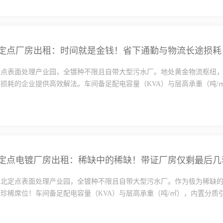
定点表面处理产业园，全镀种不限且自带大型污水厂。地处黄金物流枢纽
损耗的企业提供高效解法。车间备足配电容量（KVA）与层高承重（吨/㎡·
定点电镀厂房出租：稀缺中的稀缺！带证厂房仅剩最后几
湖北定点表面处理产业园，全镀种不限且自带大型污水厂。作为极为稀缺
珍稀席位！车间备足配电容量（KVA）与层高承重（吨/㎡），内置分质引·