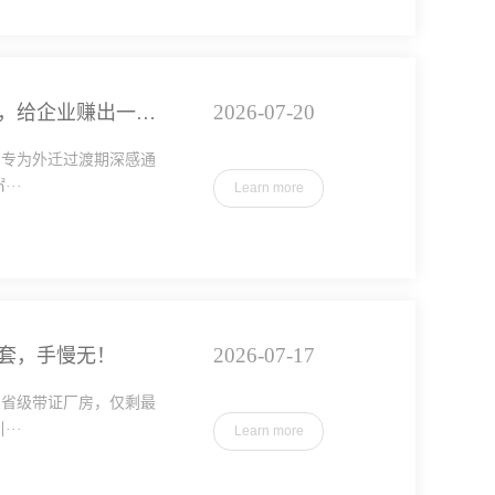
2026-07-20
湖北定点厂房出租：时间就是金钱！省下通勤与物流长途损耗，给企业赚出一座新工厂
，专为外迁过渡期深感通
··
Learn more
2026-07-17
套，手慢无！
的省级带证厂房，仅剩最
··
Learn more