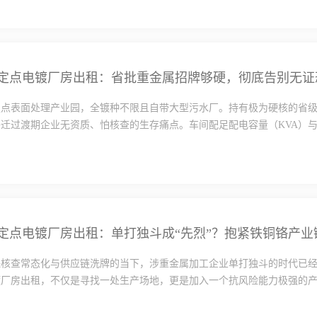
定点电镀厂房出租：省批重金属招牌够硬，彻底告别无证
定点表面处理产业园，全镀种不限且自带大型污水厂。持有极为硬核的省
迁过渡期企业无资质、怕核查的生存痛点。车间配足配电容量（KVA）与层
定点电镀厂房出租：单打独斗成“先烈”？抱紧铁铜铬产业
保核查常态化与供应链洗牌的当下，涉重金属加工企业单打独斗的时代已
厂房出租，不仅是寻找一处生产场地，更是加入一个抗风险能力极强的产·