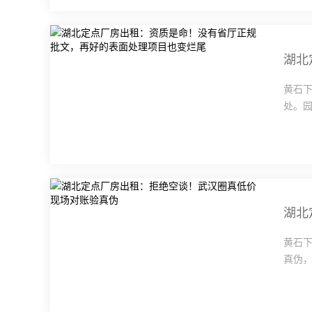
黄石
处。园
湖北
黄石
真伪，