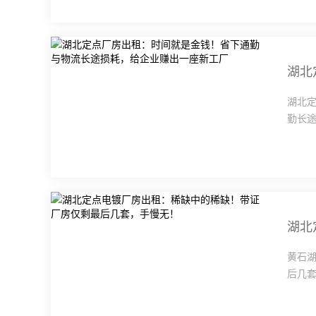
湖北
勤长途
湖北
黄石
后几套