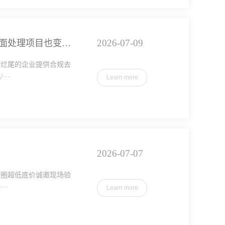
2026-07-09
湖北定点厂房出租：资质是命！没有省厅正规批文，再好的表面处理项目也变烂尾
临烂尾的企业提供合规去
··
Learn more
2026-07-07
济圈超低底价诚邀现场验
··
Learn more