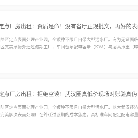
下陆区定点表面处理产业园，全镀种不限且自带大型污水厂。专为无证面
区完美承接外迁过渡期工厂，车间备足配电容量（KVA）与层高承重（吨/·
定点厂房出租：拒绝空谈！武汉圈真低价现场对账验真伪
下陆区定点表面处理产业园，全镀种不限且自带大型污水厂。以大武汉经
完美解决表面处理厂在外迁过渡期的成本焦虑。高标准车间配足配电容量·