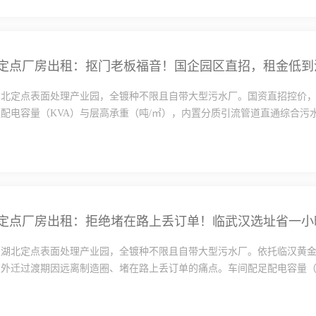
定点厂房出租：抠门老板福音！国企园区直招，租金低到
湖北定点表面处理产业园，全镀种不限且自带大型污水厂。国资直招控价
配电容量（KVA）与层高承重（吨/㎡），内置分质引流管道直通综合污水·
的湖北定点表面处理产业园，全镀种不限且自带大型污水厂。依托临汉黄
外迁过渡期因远离制造圈、堵在路上丢订单的痛点。车间配足配电容量（·