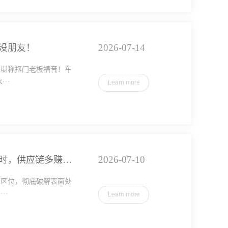
2026-07-14
没朋友！
，堪称抠门老板福音！车
··
Learn more
2026-07-10
湖北定点厂房出租：拒绝堵在路上丢订单！临武汉选址省一小时，供应链多赚千万
金区位，彻底破解表面处
··
Learn more