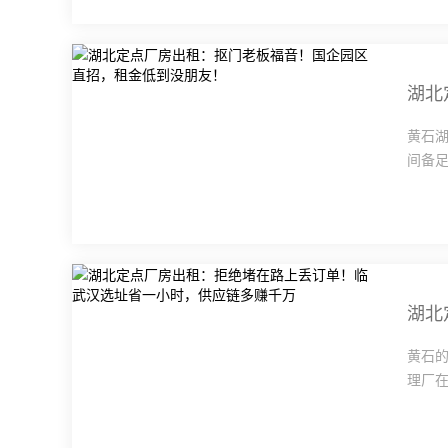
湖北
黄石
间备足
黄石
理厂在