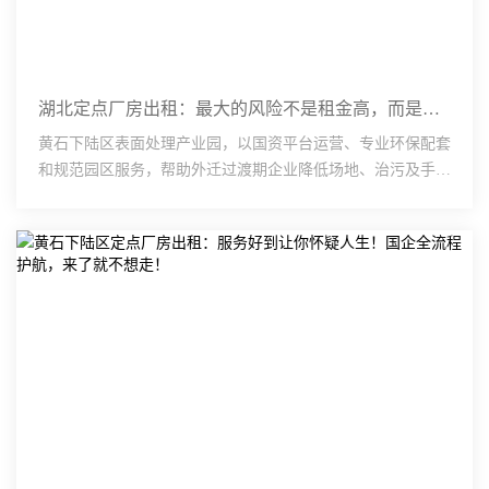
湖北定点厂房出租：最大的风险不是租金高，而是不稳定！国企园区为长期生产保驾护航
黄石下陆区表面处理产业园，以国资平台运营、专业环保配套
和规范园区服务，帮助外迁过渡期企业降低场地、治污及手续
衔接的不确定性。厂房配备相应配电容量与承重条件，分质
···