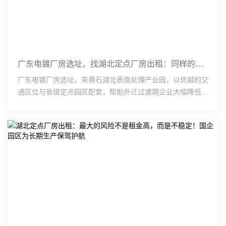
广东电镀厂房选址，找湖北定点厂房出租：同样的工厂，这里每月多赚几十万！凭啥？区位！
广东电镀厂房选址，来黄石湖北表面处理产业园，以优越的交
通区位与省级定点园区配套，帮助外迁过渡期企业大幅降低物
流、运输与时间成本。厂房配备相应配电容量与承重条件，
···