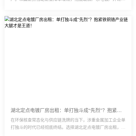
渡期表面处理厂只图低价却无法盈利的痛点。车间备足配电容
···
湖北定点电镀厂房出租：单打独斗成“先烈”？抱紧铁铜铬产业链大腿才是王道！
在环保核查常态化与供应链洗牌的当下，涉重金属加工企业单
打独斗的时代已经彻底终结。选择湖北定点电镀厂房出租，不
仅是寻找一处生产场地，更是加入一个抗风险能力极强的产