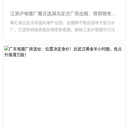
江浙沪电镀厂搬迁选湖北定点厂房出租：铁铜铬老板密圈！入圈即享内部商机，抱团接大单！
黄石湖北定点表面处理产业园，全镀种不限且自带大型污水
厂。打造铁铜铬表面处理老板密圈，破局江浙沪电镀外迁过渡
期企业单打独斗、缺乏高端订单的痛点。车间配足配电容量
（···