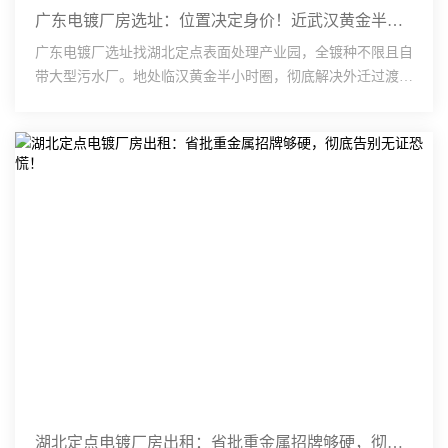
广东电镀厂房选址：位置决定身价！近武汉黄金半小时圈，抢占升值潜力股！
广东电镀厂选址找湖北定点表面处理产业园，全镀种不限且自
带大型污水厂。地处临汉黄金半小时圈，彻底解决外迁过渡期
企业物流远、升值难的痛点。车间配足配电容量（KVA）与层
···
湖北定点电镀厂房出租：省批重金属招牌够硬，彻底告别无证恐慌！