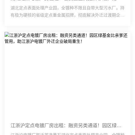
湖北定点表面处理产业园，全镀种不限且自带大型污水厂。持
有极为硬核的省级定点重金属招牌，彻底解决外迁过渡期企业
无资质、怕核查的生存痛点。车间配足配电容量（KVA）与层
···
江浙沪定点电镀厂房出租：融资另类通道！园区绿基金比亲爹还管用，助江浙沪电镀厂外迁企业破局重生！