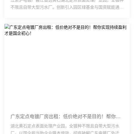
江浙沪电镀厂搬迁首选黄石湖北定点表面处理产业园，全镀种
不限且自带大型污水厂。创新引入园区绿基金与国资赋能通
道，破解电镀外迁过渡期企业融资难、资金链紧张的痛点。车
···
广东定点电镀厂房出租：低价绝对不是目的！帮你实现持续盈利才是国企初心！
湖北黄石定点表面处理产业园，全镀种不限且自带大型污水
厂。以国企担当助企业降本增效，彻底破解广东电镀厂外迁过