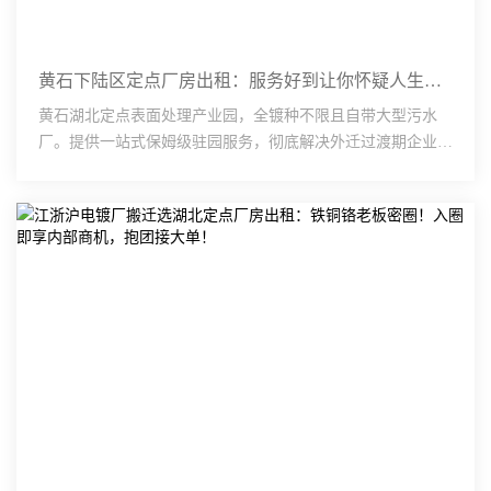
黄石下陆区定点厂房出租：服务好到让你怀疑人生！国企全流程护航，来了就不想走！
黄石湖北定点表面处理产业园，全镀种不限且自带大型污水
厂。提供一站式保姆级驻园服务，彻底解决外迁过渡期企业环
评难、建设慢、手续烦的后顾之忧。车间备足配电容量
（KVA）···