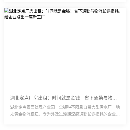
···
湖北定点厂房出租：时间就是金钱！省下通勤与物流长途损耗，给企业赚出一座新工厂
湖北定点表面处理产业园，全镀种不限且自带大型污水厂。地
处黄金物流枢纽，专为外迁过渡期深感通勤长途损耗的企业提
供高效解法。车间备足配电容量（KVA）与层高承重（吨/㎡
···