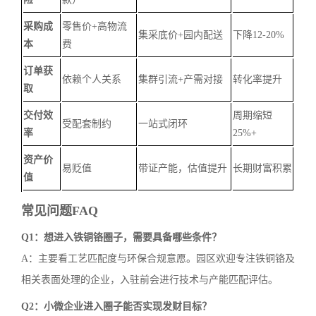
采购成
零售价+高物流
集采底价+园内配送
下降12-20%
本
费
订单获
依赖个人关系
集群引流+产需对接
转化率提升
取
交付效
周期缩短
受配套制约
一站式闭环
率
25%+
资产价
易贬值
带证产能，估值提升
长期财富积累
值
常见问题FAQ
Q1：想进入铁铜铬圈子，需要具备哪些条件？
A：主要看工艺匹配度与环保合规意愿。园区欢迎专注铁铜铬及
相关表面处理的企业，入驻前会进行技术与产能匹配评估。
Q2：小微企业进入圈子能否实现发财目标？