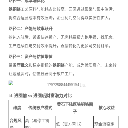
路径一：成本端优化
铁铜铬
工艺原料与能耗占比较高。园区通过集采与集中治污，
将综合运营成本有效压降，企业利润空间得以实质性扩大。
路径二：产能与效率跃升
拎包入驻后，设备快速投产，无需耗费精力跑手续、找配套。
生产连续性与交付效率提升，直接转化为更多可交付订单。
路径三：资产与估值增值
带
省厅批文
和稳定指标的
铁铜铬
产能，成为优质资产。未来转
让或融资时，估值显著高于散户工厂。
📊 进圈前 vs 进圈后财富潜力对比
黄石下陆区铁铜铬圈
维度
传统散户模式
核心收益
子
合规风
高（易停工罚
低（官方背书）
现金流稳定
险
款）