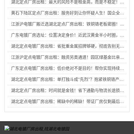
湖北定点厂房出租：最大的风险不是租金高，而是不稳定！国企园区为长期生产保驾护航
黄石下陆区定点厂房出租：服务好到让你怀疑人生！国企全流程护航，来了就不想走！
江浙沪电镀厂搬迁选湖北定点厂房出租：铁铜铬老板密圈！入圈即享内部商机，抱团接大单！
广东电镀厂房选址：位置决定身价！近武汉黄金半小时圈，抢占升值潜力股！
湖北定点电镀厂房出租：省批重金属招牌够硬，彻底告别无证恐慌！
江浙沪定点电镀厂房出租：融资另类通道！园区绿基金比亲爹还管用，助江浙沪电镀厂外迁企业破局重生！
广东定点电镀厂房出租：低价绝对不是目的！帮你实现持续盈利才是国企初心！
湖北定点电镀厂房出租：单打独斗成“先烈”？抱紧铁铜铬产业链大腿才是王道！
湖北定点厂房出租：时间就是金钱！省下通勤与物流长途损耗，给企业赚出一座新工厂
湖北定点电镀厂房出租：稀缺中的稀缺！带证厂房仅剩最后几套，手慢无！