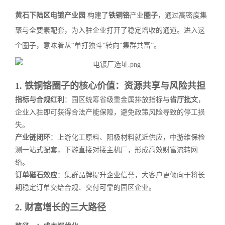
黄石下陆区电镀产业园
构建了
铁铜铬
产业
圈子
，通过高密度集
聚与全要素配套，为入驻企业打开了稳定增收的通道。进入这
个圈子，意味着从“单打独斗”转向“集群共富”。
1. 铁铜铬圈子的核心价值：资源共享与风险共担
指标与合规红利
：园区统筹省级重金属排放指标与
省厅批文
，
企业入驻即可获得合法产能保障，避免政策风险导致的停工损
失。
产业链闭环
：上游化工原料、阳极材料就近供应，中游维保检
测一站式配套，下游直接对接主机厂，形成高效财富流转网
络。
订单磁石效应
：集群品牌提升企业信誉，大客户更倾向于将长
期稳定订单交给合规、交付可靠的园区企业。
2. 财富增长的三大路径