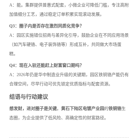
A：能。集群提供普惠式配套，小微企业可降低门槛，专注高附
加值细分工艺，通过稳定订单积累实现滚动发展。
Q3：圈子内是否存在激烈同质化竞争？
A：园区实施错位招商与差异化引导，鼓励企业在不同应用场景
（如汽车硬铬、电子装饰铬等）形成互补，共同做大市场蛋
糕。
Q4：现在入驻还能赶上财富窗口期吗？
A：2026年仍是华中制造业升级的关键期，园区铁铜铬产能仍有
合理空间，尽早行动可优先锁定优质指标与配套资源。
结语与行动建议
想发财，进对圈子是关键
。
黄石下陆区电镀产业园
的
铁铜铬
生
态圈，为企业提供了低风险、高确定性的财富路径。