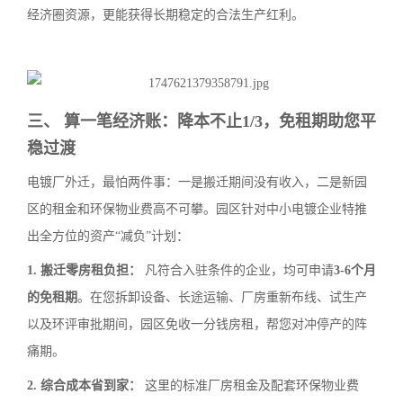
经济圈资源，更能获得长期稳定的合法生产红利。
三、 算一笔经济账：降本不止1/3，免租期助您平
稳过渡
电镀厂外迁，最怕两件事：一是搬迁期间没有收入，二是新园
区的租金和环保物业费高不可攀。园区针对中小电镀企业特推
出全方位的资产“减负”计划：
1. 搬迁零房租负担：
凡符合入驻条件的企业，均可申请
3-6个月
的免租期
。在您拆卸设备、长途运输、厂房重新布线、试生产
以及环评审批期间，园区免收一分钱房租，帮您对冲停产的阵
痛期。
2. 综合成本省到家：
这里的标准厂房租金及配套环保物业费