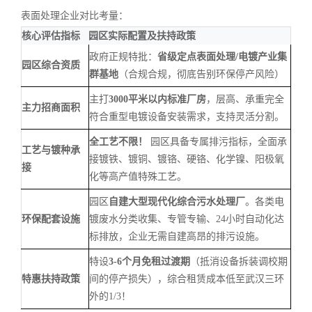
表面处理企业对比考量：
核心评估指标
园区实际配置及扶持政策
政府正规特批：
省级定点表面处理/电镀产业集
园区综合资质
群基地
（合规合规，彻底告别环保停产风险）
主打
3000平米以内标准厂房
，层高、承重完全
主力招商面积
符合重型电镀设备安装需求，支持灵活分割。
全工艺不限！
园区具备专属排污指标，全面承
工艺与镀种承
接镀铁、镀铜、镀铬、硬铬、化学镍、阳极氧
接
化等高产值特殊工艺。
园区
自建大型现代化综合污水处理厂
。各类电
环保配套设施
镀废水分类收集、专管专输、24小时自动化达
标排放，企业无需自建高昂的排污设施。
特设
3-6个月免租过渡期
（抵消设备拆装调校期
特惠扶持政策
间的停产损失），综合租赁成本低至武汉三环
外的1/3！