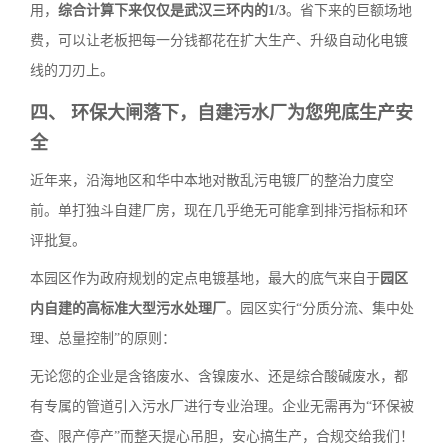
用，
综合计算下来仅仅是武汉三环内的1/3
。省下来的巨额场地
费，可以让老板把每一分钱都花在扩大生产、升级自动化电镀
线的刀刃上。
四、 环保大闸落下，自建污水厂为您兜底生产安
全
近年来，沿海地区和华中本地对散乱污电镀厂的整治力度空
前。单打独斗自建厂房，现在几乎绝无可能拿到排污指标和环
评批复。
本园区作为政府规划的定点电镀基地，最大的底气来自于
园区
内自建的高标准大型污水处理厂
。园区实行“分质分流、集中处
理、总量控制”的原则：
无论您的企业是含铬废水、含镍废水、还是综合酸碱废水，都
有专属的管道引入污水厂进行专业治理。企业无需再为“环保被
查、限产停产”而整天提心吊胆，安心搞生产，合规交给我们！