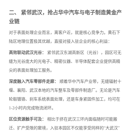
二、 紧邻武汉，抢占华中汽车与电子制造黄金产
业链
对于表面处理企业而言，离客户近，就是核心竞争力。黄石下
陆区地理位置极其优越，直接对接入驻企业的核心利益：
高效联动武汉光谷：
紧邻武汉东湖高新区（光谷），园区可无
缝为光谷庞大的光电子、精密仪器、半导体配套企业提供高精
尖的表面处理加工服务。
深度融入汽车零部件走廊：
顺着华中汽车产业带，无缝辐射十
堰、襄阳、武汉本地的汽车整车及零部件制造厂。无论是汽车
轮毂镀铬、刹车系统表面处理，还是车身紧固件加工，均可在
1-2小时内完成物流闭环。
区位资源触手可及：
相比于挤在武汉三环内面临随时可能搬
迁、扩产受限的窘境，入驻本园区不仅能享受同样的“大武汉”