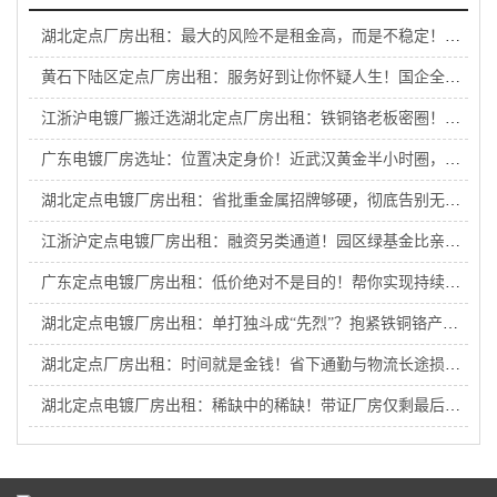
湖北定点厂房出租：最大的风险不是租金高，而是不稳定！国企园区为长期生产保驾护航
黄石下陆区定点厂房出租：服务好到让你怀疑人生！国企全流程护航，来了就不想走！
江浙沪电镀厂搬迁选湖北定点厂房出租：铁铜铬老板密圈！入圈即享内部商机，抱团接大单！
广东电镀厂房选址：位置决定身价！近武汉黄金半小时圈，抢占升值潜力股！
湖北定点电镀厂房出租：省批重金属招牌够硬，彻底告别无证恐慌！
江浙沪定点电镀厂房出租：融资另类通道！园区绿基金比亲爹还管用，助江浙沪电镀厂外迁企业破局重生！
广东定点电镀厂房出租：低价绝对不是目的！帮你实现持续盈利才是国企初心！
湖北定点电镀厂房出租：单打独斗成“先烈”？抱紧铁铜铬产业链大腿才是王道！
湖北定点厂房出租：时间就是金钱！省下通勤与物流长途损耗，给企业赚出一座新工厂
湖北定点电镀厂房出租：稀缺中的稀缺！带证厂房仅剩最后几套，手慢无！