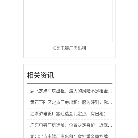
C类电镀厂房出租
相关资讯
湖北定点厂房出租：最大的风险不是租金高，而是不稳定！国企园区为长期生产保驾护航
黄石下陆区定点厂房出租：服务好到让你怀疑人生！国企全流程护航，来了就不想走！
江浙沪电镀厂搬迁选湖北定点厂房出租：铁铜铬老板密圈！入圈即享内部商机，抱团接大单！
广东电镀厂房选址：位置决定身价！近武汉黄金半小时圈，抢占升值潜力股！
湖北定点电镀厂房出租：省批重金属招牌够硬，彻底告别无证恐慌！