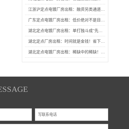
江浙沪定点电镀厂房出租：融资另类通道！园区绿基金比亲爹还管用，助江浙沪电镀厂外迁企业破局重生！
广东定点电镀厂房出租：低价绝对不是目的！帮你实现持续盈利才是国企初心！
湖北定点电镀厂房出租：单打独斗成“先烈”？抱紧铁铜铬产业链大腿才是王道！
湖北定点厂房出租：时间就是金钱！省下通勤与物流长途损耗，给企业赚出一座新工厂
湖北定点电镀厂房出租：稀缺中的稀缺！带证厂房仅剩最后几套，手慢无！
ESSAGE