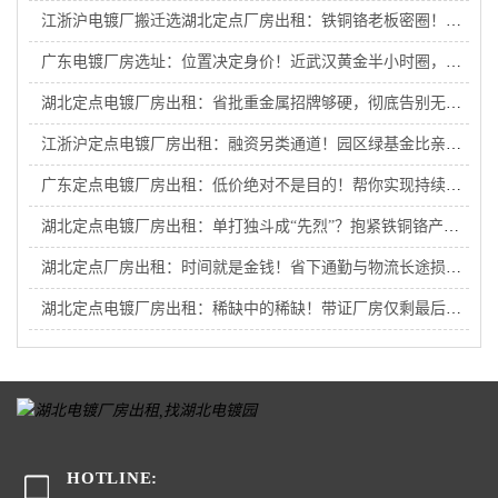
江浙沪电镀厂搬迁选湖北定点厂房出租：铁铜铬老板密圈！入圈即享内部商机，抱团接大单！
广东电镀厂房选址：位置决定身价！近武汉黄金半小时圈，抢占升值潜力股！
湖北定点电镀厂房出租：省批重金属招牌够硬，彻底告别无证恐慌！
江浙沪定点电镀厂房出租：融资另类通道！园区绿基金比亲爹还管用，助江浙沪电镀厂外迁企业破局重生！
广东定点电镀厂房出租：低价绝对不是目的！帮你实现持续盈利才是国企初心！
湖北定点电镀厂房出租：单打独斗成“先烈”？抱紧铁铜铬产业链大腿才是王道！
湖北定点厂房出租：时间就是金钱！省下通勤与物流长途损耗，给企业赚出一座新工厂
湖北定点电镀厂房出租：稀缺中的稀缺！带证厂房仅剩最后几套，手慢无！
HOTLINE: