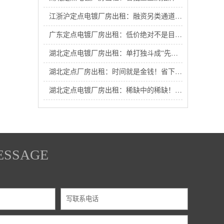
江浙沪定点电镀厂房出租：融资另类通道！园区绿基金比亲爹还管用，助江浙沪电镀厂外迁企业破局重生！
广东定点电镀厂房出租：低价绝对不是目的！帮你实现持续盈利才是国企初心！
湖北定点电镀厂房出租：单打独斗成“先烈”？抱紧铁铜铬产业链大腿才是王道！
湖北定点厂房出租：时间就是金钱！省下通勤与物流长途损耗，给企业赚出一座新工厂
湖北定点电镀厂房出租：稀缺中的稀缺！带证厂房仅剩最后几套，手慢无！
ESSAGE